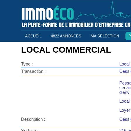
ACCUEIL
4822 ANNONCES
MA SÉLÉCTION
P
LOCAL COMMERCIAL
Type :
Local
Transaction :
Cessio
Pessa
servi
d'env
Local 
Loyer
Description :
Cessi
Surface :
216 m