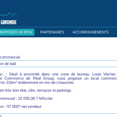
ROPOSER UN BIEN
PARTENAIRES
ACCOMPAGNEMENTS
 commercial
n de bail
c, : Situé à proximité dans une zone de bureau, Louis Vacher,
ce Commerce de Réal Group, vous propose un local commerc
iron 216m² entièrement en rez-de-chaussée.
en très bon état, clim, terrasse et parkings.
 mensuel : 32 095,08 ? ht/hc/an
on : 97 000? net vendeur
²