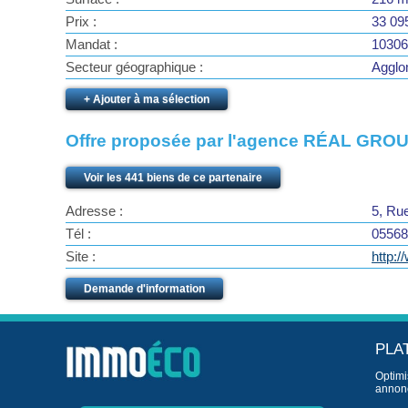
Prix :
33 09
Mandat :
10306
Secteur géographique :
Agglo
+ Ajouter à ma sélection
Offre proposée par l'agence RÉAL GRO
Voir les 441 biens de ce partenaire
Adresse :
5, Ru
Tél :
05568
Site :
http:/
Demande d'information
PLA
Optimi
annonc