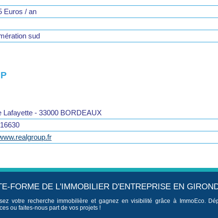
5 Euros / an
mération sud
UP
e Lafayette - 33000 BORDEAUX
16630
/www.realgroup.fr
TE-FORME DE L'IMMOBILIER D'ENTREPRISE EN GIRON
sez votre recherche immobilière et gagnez en visibilité grâce à ImmoEco. Dé
es ou faites-nous part de vos projets !