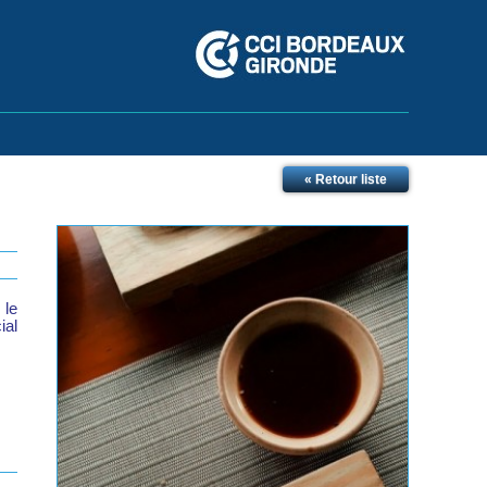
« Retour liste
 le
ial