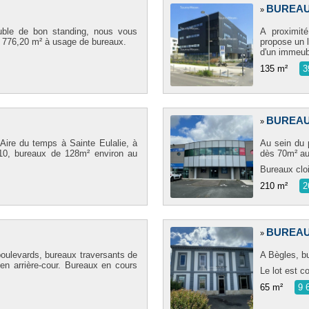
BUREAU
»
uble de bon standing, nous vous
A proximit
1 776,20 m² à usage de bureaux.
propose un 
d'un immeub
135 m²
3
BUREA
»
Aire du temps à Sainte Eulalie, à
Au sein du 
A10, bureaux de 128m² environ au
dès 70m² au
Bureaux cloi
210 m²
2
BUREA
»
boulevards, bureaux traversants de
A Bègles, b
 en arrière-cour. Bureaux en cours
Le lot est c
65 m²
9 