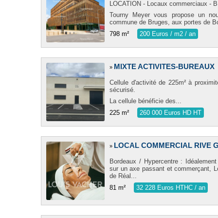
LOCATION - Locaux commerciaux -
Tourny Meyer vous propose un nou
commune de Bruges, aux portes de Bo
798 m²
200 Euros / m2 / an
MIXTE ACTIVITES-BUREAUX
»
Cellule d'activité de 225m² à proximi
sécurisé.
La cellule bénéficie des...
225 m²
260 000 Euros HD HT
LOCAL COMMERCIAL RIVE 
»
Bordeaux / Hypercentre : Idéalement
sur un axe passant et commerçant, L
de Réal...
81 m²
32 228 Euros HTHC / an