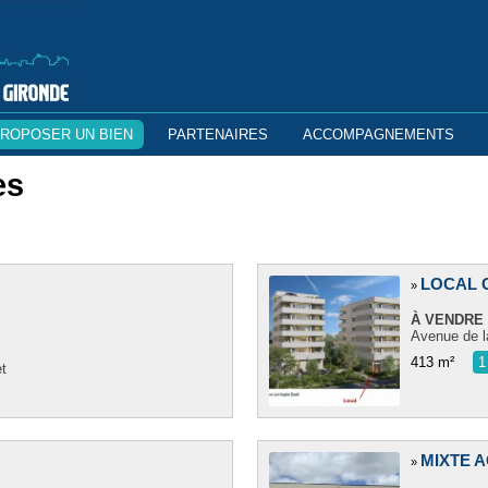
ROPOSER UN BIEN
PARTENAIRES
ACCOMPAGNEMENTS
es
LOCAL 
»
À VENDRE ?
Avenue de l
413 m²
1
t
MIXTE 
»