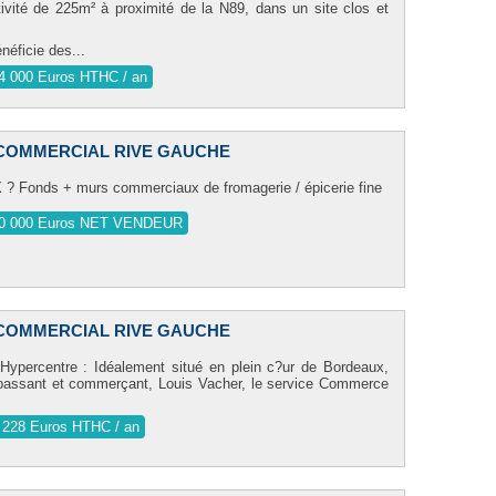
ctivité de 225m² à proximité de la N89, dans un site clos et
énéficie des...
4 000 Euros HTHC / an
COMMERCIAL RIVE GAUCHE
Fonds + murs commerciaux de fromagerie / épicerie fine
0 000 Euros NET VENDEUR
COMMERCIAL RIVE GAUCHE
Hypercentre : Idéalement situé en plein c?ur de Bordeaux,
passant et commerçant, Louis Vacher, le service Commerce
 228 Euros HTHC / an