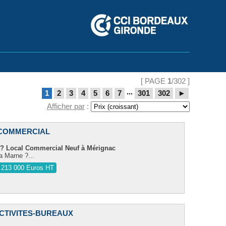
[ PAGE
1
/302 ]
...
1
2
3
4
5
6
7
301
302
►
Afficher par
:
COMMERCIAL
 Local Commercial Neuf à Mérignac
a Marne ?...
 213 000 Euros HT
ACTIVITES-BUREAUX