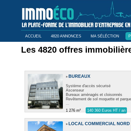
ACCUEIL
4820 ANNONCES
MA SÉLÉCTION
P
Les 4820 offres immobilièr
BUREAUX
»
Système d'accès sécurisé
Ascenseur
Bureaux aménagés et cloisonnés
Revêtement de sol moquette et parque
...
1 276 m²
140 360 Euros HT / an
LOCAL COMMERCIAL NORD
»