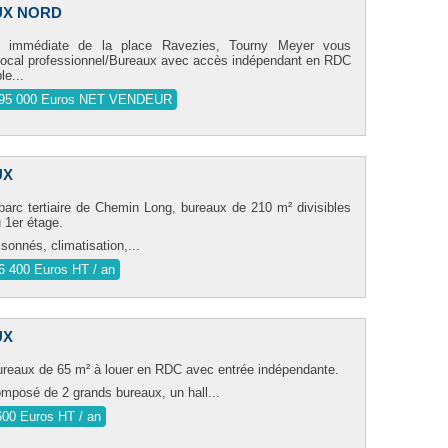
X NORD
é immédiate de la place Ravezies, Tourny Meyer vous
local professionnel/Bureaux avec accès indépendant en RDC
le...
95 000 Euros NET VENDEUR
UX
parc tertiaire de Chemin Long, bureaux de 210 m² divisibles
 1er étage.
sonnés, climatisation,...
6 400 Euros HT / an
UX
ureaux de 65 m² à louer en RDC avec entrée indépendante.
omposé de 2 grands bureaux, un hall...
600 Euros HT / an