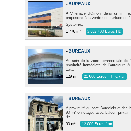
BUREAUX
»
A Villenave d'Ornon, dans un imme
proposons à la vente une surface de 
Système...
1 776 m²
3 552 400 Euros HD
BUREAUX
»
Au sein de la zone commerciale de l'
proximité immédiate de l'autoroute 
1er...
129 m²
21 600 Euros HTHC / an
BUREAUX
»
A proximité du parc Bordelais et des 
90 m² en étage, avec balcon privatif
de...
90 m²
12 000 Euros / an