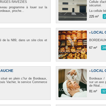
 BRUGES RAVEZIES
Cellule d'a
sécurisé.
veau programme à louer sur la
rdeaux, proche...
La cellule b
225 m²
2
LOCAL 
»
té de la N89, dans un site clos et
BORDEAUX ? 
67 m²
34
GAUCHE
LOCAL 
»
 situé en plein c?ur de Bordeaux,
Bordeaux / 
ouis Vacher, le service Commerce
sur un axe 
de Réal...
81 m²
32